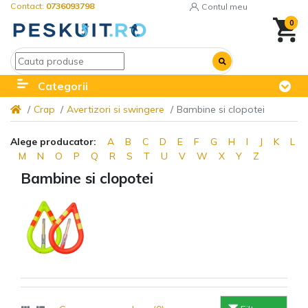
Contact:
0736093798
Contul meu
0
Categorii
Crap
Avertizori si swingere
Bambine si clopotei
Alege producator:
A
B
C
D
E
F
G
H
I
J
K
L
M
N
O
P
Q
R
S
T
U
V
W
X
Y
Z
Bambine si clopotei