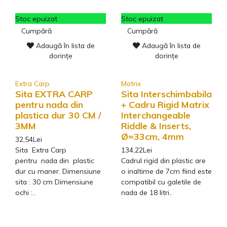
Stoc epuizat
Stoc epuizat
Cumpără
Cumpără
Adaugă în lista de
Adaugă în lista de
dorințe
dorințe
Extra Carp
Matrix
Sita EXTRA CARP
Sita Interschimbabila
pentru nada din
+ Cadru Rigid Matrix
plastica dur 30 CM /
Interchangeable
3MM
Riddle & Inserts,
Ø=33cm, 4mm
32,54Lei
Sita Extra Carp
134,22Lei
pentru nada din plastic
Cadrul rigid din plastic are
dur cu maner. Dimensiune
o inaltime de 7cm fiind este
sita : 30 cm Dimensiune
compatibil cu galetile de
ochi :..
nada de 18 litri..