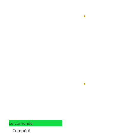
La comanda
Cumpără