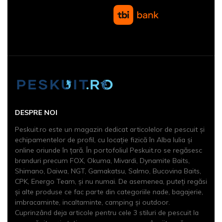
DESPRE NOI
Peskuit.ro este un magazin dedicat articolelor de pescuit şi
echipamentelor de profil, cu locaţie fizică în Alba Iulia și
online oriunde în țară. În portofoliul Peskuit.ro se regăsesc
branduri precum FOX, Okuma, Mivardi, Dynamite Baits,
Shimano, Daiwa, NGT, Gamakatsu, Salmo, Bucovina Baits,
CPK, Energo Team, și nu numai. De asemenea, puteți regăsi
și alte produse ce fac parte din categoriile nade, bagajerie,
imbracaminte, incaltaminte, camping și outdoor.
Cuprinzând deja articole pentru cele 3 stiluri de pescuit la