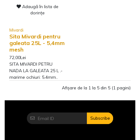
Adaugă în lista de
dorințe
Mivardi
Sita Mivardi pentru
galeata 25L - 5,4mm
mesh
72,00Lei
SITA MIVARDI PETRU
NADA LA GALEATA 25 L .-
marime ochiuri: 5.4mm..
Afişare de la 1 la 5 din 5 (1 pagini)
Subscribe