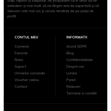
crap, răpitor și staționar, ne propunem ca în viitor să ne
extindem şi mai mult, să ne lărgim aria de expertiză şi să
aducem cele mai noi şi cerute tendinţe de pe piaţa de
profil.
CONTUL MEU
INFORMATII
Comenzi
Acord GDPR
Favorite
Blog
Retur
Confidentialitate
Suport
Despre noi
Urmarire comanda
Livrare
Voucher cadou
Pareri
Contact
Reduceri
Termene si conditii