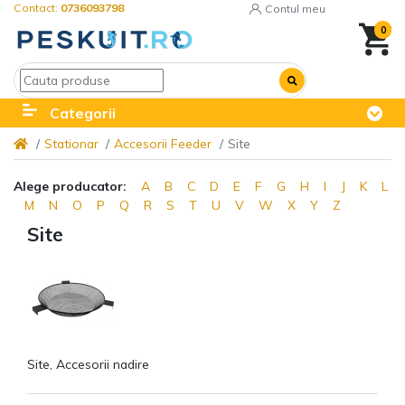
Contact:
0736093798
Contul meu
0
Categorii
Stationar
Accesorii Feeder
Site
Alege producator:
A
B
C
D
E
F
G
H
I
J
K
L
M
N
O
P
Q
R
S
T
U
V
W
X
Y
Z
Site
Site, Accesorii nadire