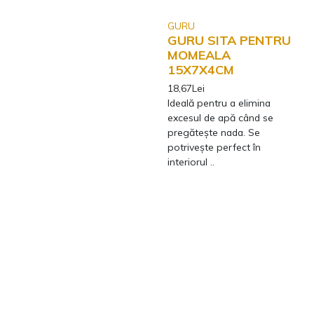
GURU
GURU SITA PENTRU
MOMEALA
15X7X4CM
18,67Lei
Ideală pentru a elimina
excesul de apă când se
pregăteşte nada. Se
potrivește perfect în
interiorul ..