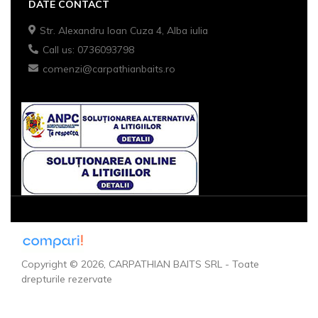
DATE CONTACT
Str. Alexandru Ioan Cuza 4, Alba iulia
Call us: 0736093798
comenzi@carpathianbaits.ro
Copyright © 2026, CARPATHIAN BAITS SRL - Toate
drepturile rezervate