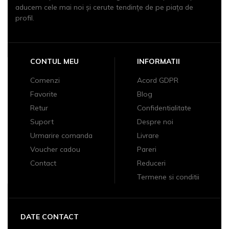
aducem cele mai noi şi cerute tendinţe de pe piaţa de
profil.
CONTUL MEU
INFORMATII
Comenzi
Acord GDPR
Favorite
Blog
Retur
Confidentialitate
Suport
Despre noi
Urmarire comanda
Livrare
Voucher cadou
Pareri
Contact
Reduceri
Termene si conditii
DATE CONTACT