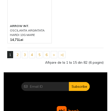
ARROW INT.
OSCILANTA ARGINTATA
HARDI 13G MARE
14,71Lei
1
2
3
4
5
6
>
>|
Afişare de la 1 la 15 din 82 (6 pagini)
Subscribe