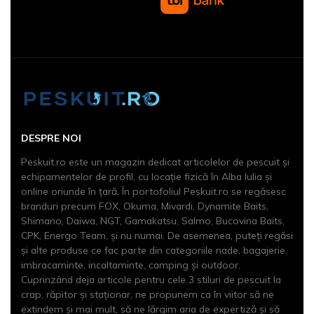
DESPRE NOI
Peskuit.ro este un magazin dedicat articolelor de pescuit şi
echipamentelor de profil, cu locaţie fizică în Alba Iulia și
online oriunde în țară. În portofoliul Peskuit.ro se regăsesc
branduri precum FOX, Okuma, Mivardi, Dynamite Baits,
Shimano, Daiwa, NGT, Gamakatsu, Salmo, Bucovina Baits,
CPK, Energo Team, și nu numai. De asemenea, puteți regăsi
și alte produse ce fac parte din categoriile nade, bagajerie,
imbracaminte, incaltaminte, camping și outdoor.
Cuprinzând deja articole pentru cele 3 stiluri de pescuit la
crap, răpitor și staționar, ne propunem ca în viitor să ne
extindem şi mai mult, să ne lărgim aria de expertiză şi să