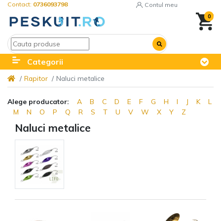
Contact:
0736093798
Contul meu
0
Categorii
Rapitor
Naluci metalice
Alege producator:
A
B
C
D
E
F
G
H
I
J
K
L
M
N
O
P
Q
R
S
T
U
V
W
X
Y
Z
Naluci metalice