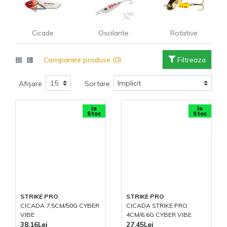
Cicade
Oscilante
Rotative
Comparare produse (0)
Filtreaza
Afișare
Sortare
In
In
Stoc
Stoc
STRIKE PRO
STRIKE PRO
CICADA 7,5CM/50G CYBER
CICADA STRIKE PRO
VIBE
4CM/6,6G CYBER VIBE
38,16Lei
27,45Lei