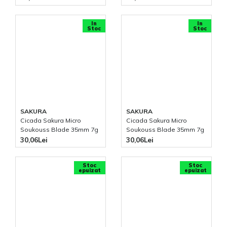
In
In
Stoc
Stoc
SAKURA
SAKURA
Cicada Sakura Micro
Cicada Sakura Micro
Soukouss Blade 35mm 7g
Soukouss Blade 35mm 7g
Mat Pink Tiger
Metal Silver
30,06Lei
30,06Lei
Stoc
Stoc
epuizat
epuizat