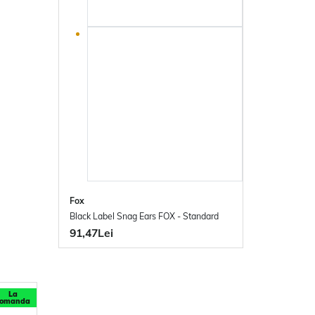
Fox
Black Label Snag Ears FOX - Standard
91,47Lei
La
comanda