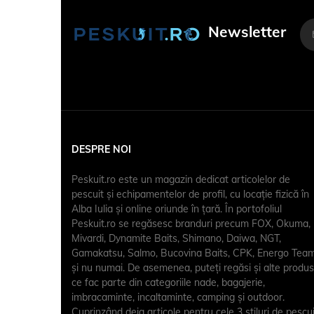
Newsletter
DESPRE NOI
Peskuit.ro este un magazin dedicat articolelor de
pescuit şi echipamentelor de profil, cu locaţie fizică în
Alba Iulia și online oriunde în țară. În portofoliul
Peskuit.ro se regăsesc branduri precum FOX, Okuma,
Mivardi, Dynamite Baits, Shimano, Daiwa, NGT,
Gamakatsu, Salmo, Bucovina Baits, CPK, Energo Team
și nu numai. De asemenea, puteți regăsi și alte produ
ce fac parte din categoriile nade, bagajerie,
imbracaminte, incaltaminte, camping și outdoor.
Cuprinzând deja articole pentru cele 3 stiluri de pescui