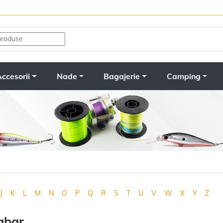
ccesorii
Nade
Bagajerie
Camping
J
K
L
M
N
O
P
Q
R
S
T
U
V
W
X
Y
Z
gbar