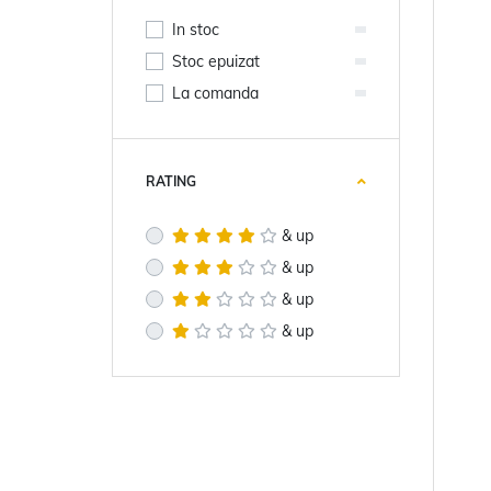
In stoc
Stoc epuizat
La comanda
RATING
& up
& up
& up
& up