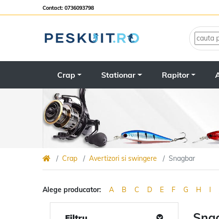
Contact: 0736093798
Crap
Stationar
Rapitor
A
Crap
Avertizori si swingere
Snagbar
Alege producator:
A
B
C
D
E
F
G
H
I
Sna
Filtru