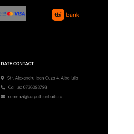
DATE CONTACT
Str. Alexandru Ioan Cuza 4, Alba iulia
Call us: 0736093798
comenzi@carpathianbaits.ro