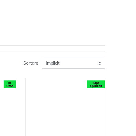
Sortare
In
Stoc
Stoc
epuizat