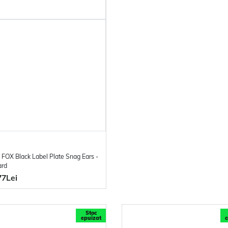
 FOX Black Label Plate Snag Ears -
ard
77Lei
Stoc
epuizat