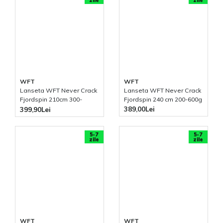
zile
zile
WFT
WFT
Lanseta WFT Never Crack
Lanseta WFT Never Crack
Fjordspin 210cm 300-
Fjordspin 240 cm 200-600g
1000g
389,00Lei
399,90Lei
5-7
5-7
zile
zile
WFT
WFT