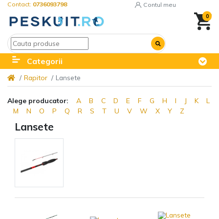
Contact:
0736093798
Contul meu
0
Categorii
Rapitor
Lansete
Alege producator:
A
B
C
D
E
F
G
H
I
J
K
L
M
N
O
P
Q
R
S
T
U
V
W
X
Y
Z
Lansete