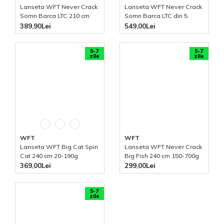
Lanseta WFT Never Crack
Lanseta WFT Never Crack
Somn Barca LTC 210 cm
Somn Barca LTC din 5
250-1000g
bucati 260 cm 200-1000g
389,90Lei
549,00Lei
5-7
5-7
zile
zile
WFT
WFT
Lanseta WFT Big Cat Spin
Lanseta WFT Never Crack
Cat 240 cm 20-190g
Big Fish 240 cm 150-700g
369,00Lei
299,00Lei
5-7
zile