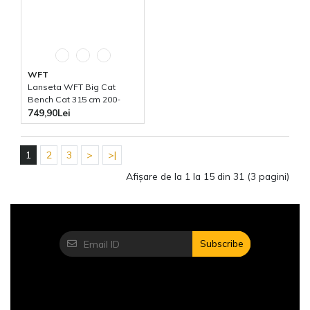
WFT
Lanseta WFT Big Cat
Bench Cat 315 cm 200-
1000g
749,90Lei
1
2
3
>
>|
Afişare de la 1 la 15 din 31 (3 pagini)
Subscribe