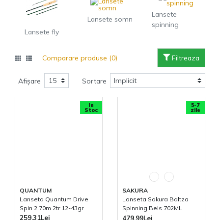
Lansete
Lansete somn
spinning
Lansete fly
Comparare produse (0)
Filtreaza
Afișare
Sortare
In
5-7
Stoc
zile
QUANTUM
SAKURA
Lanseta Quantum Drive
Lanseta Sakura Baltza
Spin 2.70m 2tr 12-43gr
Spinning Bels 702ML
2.13m 2tr 3-10.5gr
259,31Lei
479,99Lei