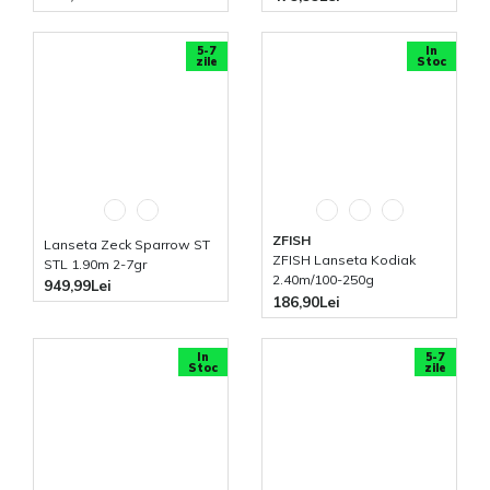
5-7
In
zile
Stoc
ZFISH
Lanseta Zeck Sparrow ST
ZFISH Lanseta Kodiak
STL 1.90m 2-7gr
2.40m/100-250g
949,99Lei
186,90Lei
In
5-7
Stoc
zile