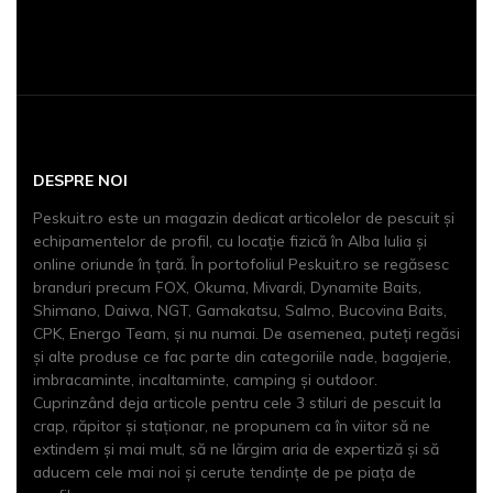
DESPRE NOI
Peskuit.ro este un magazin dedicat articolelor de pescuit şi
echipamentelor de profil, cu locaţie fizică în Alba Iulia și
online oriunde în țară. În portofoliul Peskuit.ro se regăsesc
branduri precum FOX, Okuma, Mivardi, Dynamite Baits,
Shimano, Daiwa, NGT, Gamakatsu, Salmo, Bucovina Baits,
CPK, Energo Team, și nu numai. De asemenea, puteți regăsi
și alte produse ce fac parte din categoriile nade, bagajerie,
imbracaminte, incaltaminte, camping și outdoor.
Cuprinzând deja articole pentru cele 3 stiluri de pescuit la
crap, răpitor și staționar, ne propunem ca în viitor să ne
extindem şi mai mult, să ne lărgim aria de expertiză şi să
aducem cele mai noi şi cerute tendinţe de pe piaţa de