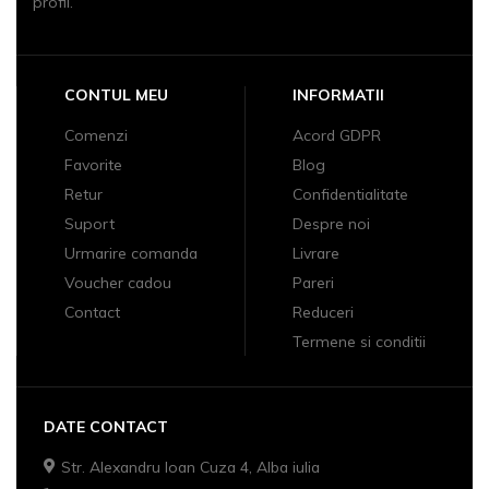
profil.
CONTUL MEU
INFORMATII
Comenzi
Acord GDPR
Favorite
Blog
Retur
Confidentialitate
Suport
Despre noi
Urmarire comanda
Livrare
Voucher cadou
Pareri
Contact
Reduceri
Termene si conditii
DATE CONTACT
Str. Alexandru Ioan Cuza 4, Alba iulia