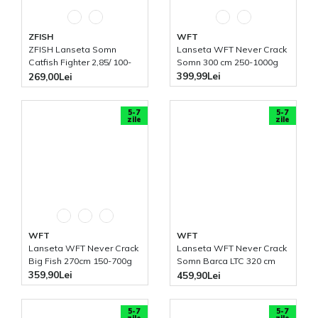
ZFISH
WFT
ZFISH Lanseta Somn
Lanseta WFT Never Crack
Catfish Fighter 2,85/ 100-
Somn 300 cm 250-1000g
300g
399,99Lei
269,00Lei
5-7
5-7
zile
zile
WFT
WFT
Lanseta WFT Never Crack
Lanseta WFT Never Crack
Big Fish 270cm 150-700g
Somn Barca LTC 320 cm
250-1000g
359,90Lei
459,90Lei
5-7
5-7