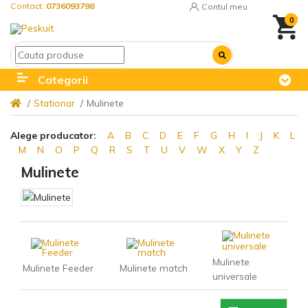
Contact:
0736093798
Contul meu
0
Categorii
Stationar
Mulinete
Alege producator:
A
B
C
D
E
F
G
H
I
J
K
L
M
N
O
P
Q
R
S
T
U
V
W
X
Y
Z
Mulinete
Mulinete
Mulinete Feeder
Mulinete match
universale