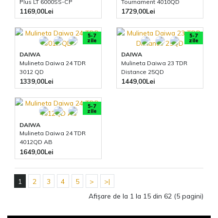
Plus LT 6000SS-CP
Tournament 4010QD
1169,00Lei
1729,00Lei
5-7
5-7
zile
zile
DAIWA
DAIWA
Mulineta Daiwa 24 TDR
Mulineta Daiwa 23 TDR
3012 QD
Distance 25QD
1339,00Lei
1449,00Lei
5-7
zile
DAIWA
Mulineta Daiwa 24 TDR
4012QD AB
1649,00Lei
1
2
3
4
5
>
>|
Afişare de la 1 la 15 din 62 (5 pagini)