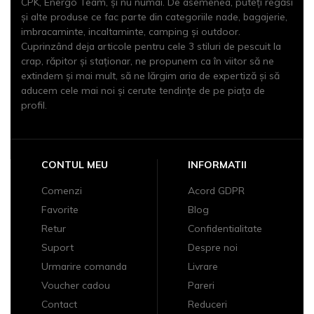
CPK, Energo Team, și nu numai. De asemenea, puteți regăsi
și alte produse ce fac parte din categoriile nade, bagajerie,
imbracaminte, incaltaminte, camping și outdoor.
Cuprinzând deja articole pentru cele 3 stiluri de pescuit la
crap, răpitor și staționar, ne propunem ca în viitor să ne
extindem şi mai mult, să ne lărgim aria de expertiză şi să
aducem cele mai noi şi cerute tendinţe de pe piaţa de
profil.
CONTUL MEU
INFORMATII
Comenzi
Acord GDPR
Favorite
Blog
Retur
Confidentialitate
Suport
Despre noi
Urmarire comanda
Livrare
Voucher cadou
Pareri
Contact
Reduceri