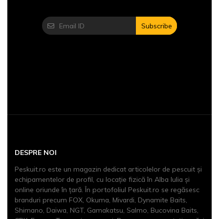
Subscribe
DESPRE NOI
Peskuit.ro este un magazin dedicat articolelor de pescuit şi
echipamentelor de profil, cu locaţie fizică în Alba Iulia și
online oriunde în țară. În portofoliul Peskuit.ro se regăsesc
branduri precum FOX, Okuma, Mivardi, Dynamite Baits,
Shimano, Daiwa, NGT, Gamakatsu, Salmo, Bucovina Baits,