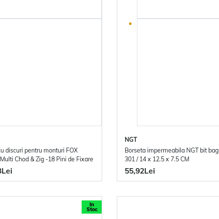
NGT
cu discuri pentru monturi FOX
Borseta impermeabila NGT bit ba
Multi Chod & Zig -18 Pini de Fixare
301 / 14 x 12.5 x 7.5 CM
3Lei
55,92Lei
In
Stoc