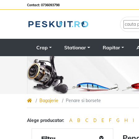
Contact: 0736093798
Crap
Stationar
Rapitor
A
Bagajerie
Penare si borsete
Alege producator:
A
B
C
D
E
F
G
H
I
Pena
Filtru