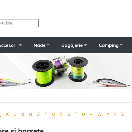
ccesorii
Nade
Bagajerie
Camping
J
K
L
M
N
O
P
Q
R
S
T
U
V
W
X
Y
Z
re si borsete