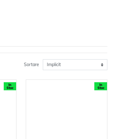
Sortare
In
In
Stoc
Stoc