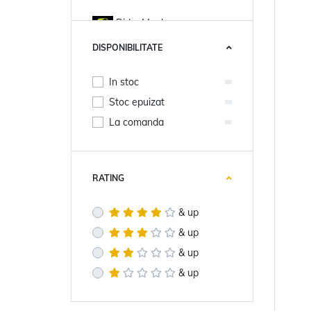
RidgeMonkey
DISPONIBILITATE
Trakker
Fox
In stoc
Mivardi
Stoc epuizat
La comanda
NGT
Nevis
RATING
Preston
Arata tot
& up
& up
& up
& up