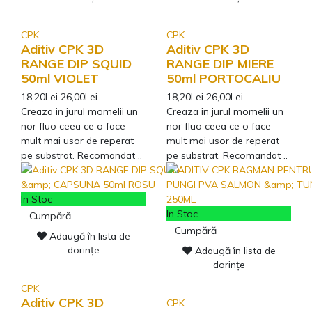
CPK
CPK
Aditiv CPK 3D
Aditiv CPK 3D
RANGE DIP SQUID
RANGE DIP MIERE
50ml VIOLET
50ml PORTOCALIU
18,20Lei
26,00Lei
18,20Lei
26,00Lei
Creaza in jurul momelii un
Creaza in jurul momelii un
nor fluo ceea ce o face
nor fluo ceea ce o face
mult mai usor de reperat
mult mai usor de reperat
pe substrat. Recomandat ..
pe substrat. Recomandat ..
In Stoc
In Stoc
Cumpără
Cumpără
Adaugă în lista de
dorințe
Adaugă în lista de
dorințe
CPK
Aditiv CPK 3D
CPK