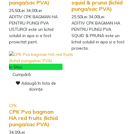
punga/sac PVA)
squid & pruna (lichid
punga/sac PVA)
25,50Lei
34,00Lei
ADITIV CPK BAGMAN HA
25,50Lei
34,00Lei
PENTRU PUNGI PVA
ADITIV CPK BAGMAN HA
USTUROI este un lichid
PENTRU PUNGI PVA
solubil in apa si a fost
SQUID & PRUNA este un
proiectat pent..
lichid solubil in apa si a fost
proiecta..
In Stoc
Cumpără
Adaugă în lista de
dorințe
CPK
CPK Pva bagman
HA red fruits (lichid
punga/sac PVA)
34,00Lei