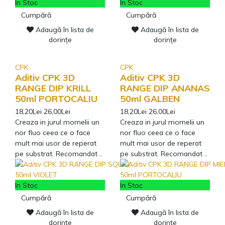
In Stoc
In Stoc
Cumpără
Cumpără
Adaugă în lista de
Adaugă în lista de
dorințe
dorințe
CPK
CPK
Aditiv CPK 3D
Aditiv CPK 3D
RANGE DIP KRILL
RANGE DIP ANANAS
50ml PORTOCALIU
50ml GALBEN
18,20Lei
26,00Lei
18,20Lei
26,00Lei
Creaza in jurul momelii un
Creaza in jurul momelii un
nor fluo ceea ce o face
nor fluo ceea ce o face
mult mai usor de reperat
mult mai usor de reperat
pe substrat. Recomandat ..
pe substrat. Recomandat ..
In Stoc
In Stoc
Cumpără
Cumpără
Adaugă în lista de
Adaugă în lista de
dorințe
dorințe