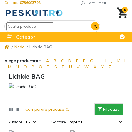
Contact:
0736093798
Contul meu
0
Categorii
Nade
Lichide BAG
Alege producator:
A
B
C
D
E
F
G
H
I
J
K
L
M
N
O
P
Q
R
S
T
U
V
W
X
Y
Z
Lichide BAG
Comparare produse (0)
Filtreaza
Afișare
Sortare