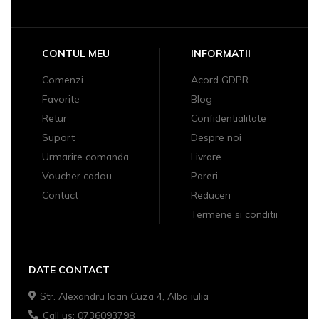
CONTUL MEU
INFORMATII
Comenzi
Acord GDPR
Favorite
Blog
Retur
Confidentialitate
Suport
Despre noi
Urmarire comanda
Livrare
Voucher cadou
Pareri
Contact
Reduceri
Termene si conditii
DATE CONTACT
Str. Alexandru Ioan Cuza 4, Alba iulia
Call us: 0736093798