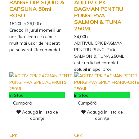
RANGE DIP SQUID &
ADITIV CPK
CAPSUNA 50ml
BAGMAN PENTRU
ROSU
PUNGI PVA
SALMON & TUNA
18,20Lei
26,00Lei
250ML
Creaza in jurul momelii un
nor fluo ceea ce o face
34,00Lei
mult mai usor de reperat
ADITIVUL CPK BAGMAN
pe substrat. Recomandat ..
PENTRU PUNGI PVA
SALMON & TUNA 250ML
este un lichid complet
solubil in apa, proi..
In Stoc
In Stoc
Cumpără
Cumpără
Adaugă în lista de
Adaugă în lista de
dorințe
dorințe
CPK
CPK