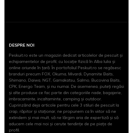
DESPRE NOI
Peskuit.ro este un magazin dedicat articolelor de pescuit şi
echipamentelor de profil, cu locaţie fizică în Alba Iulia și
online oriunde în țară. În portofoliul Peskuit.ro se regăsesc
branduri precum FOX, Okuma, Mivardi, Dynamite Baits,
Shimano, Daiwa, NGT, Gamakatsu, Salmo, Bucovina Baits,
CPK, Energo Team, și nu numai. De asemenea, puteți regăsi
și alte produse ce fac parte din categoriile nade, bagajerie,
imbracaminte, incaltaminte, camping și outdoor.
Cuprinzând deja articole pentru cele 3 stiluri de pescuit la
crap, răpitor și staționar, ne propunem ca în viitor să ne
extindem şi mai mult, să ne lărgim aria de expertiză şi să
aducem cele mai noi şi cerute tendinţe de pe piaţa de
profil.