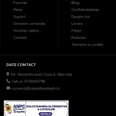
Favorite
Blog
Retur
Confidentialitate
Suport
Despre noi
Urmarire comanda
Livrare
Voucher cadou
Pareri
Contact
Reduceri
Termene si conditii
DATE CONTACT
Str. Alexandru Ioan Cuza 4, Alba iulia
Call us: 0736093798
comenzi@carpathianbaits.ro