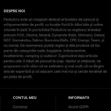
DESPRE NOI
Peskuit.ro este un magazin dedicat articolelor de pescuit şi
echipamentelor de profil, cu locaţie fizică în Alba Iulia și online
oriunde în țară. În portofoliul Peskuit.ro se regăsesc branduri
precum FOX, Okuma, Mivardi, Dynamite Baits, Shimano, Daiwa,
NGT, Gamakatsu, Salmo, Bucovina Baits, CPK, Energo Team, și
nu numai. De asemenea, puteți regăsi și alte produse ce fac
parte din categoriile nade, bagajerie, imbracaminte,
incaltaminte, camping și outdoor. Cuprinzând deja articole
pentru cele 3 stiluri de pescuit la crap, răpitor și staționar, ne
propunem ca în viitor să ne extindem şi mai mult, să ne lărgim
aria de expertiză şi să aducem cele mai noi şi cerute tendinţe de
pe piaţa de profil.
CONTUL MEU
INFORMATII
Comenzi
Acord GDPR