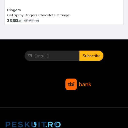
Ringers
Gel Spray Ringers Chocolate Orange
36,60Lei
40,67Lei
Subscribe