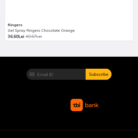
Ringers
Gel Spray Ringers Chocolate Orange
36,60Lei
40,67Lei
Subscribe