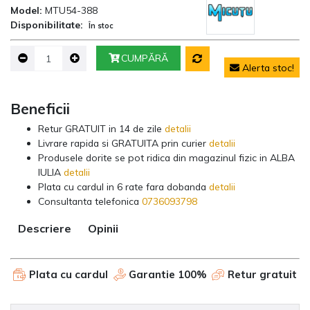
Model:
MTU54-388
Disponibilitate:
În stoc
CUMPĂRĂ
Alerta stoc!
Beneficii
Retur GRATUIT in 14 de zile
detalii
Livrare rapida si GRATUITA prin curier
detalii
Produsele dorite se pot ridica din magazinul fizic in ALBA
IULIA
detalii
Plata cu cardul in 6 rate fara dobanda
detalii
Consultanta telefonica
0736093798
Descriere
Opinii
Plata cu cardul
Garantie 100%
Retur gratuit