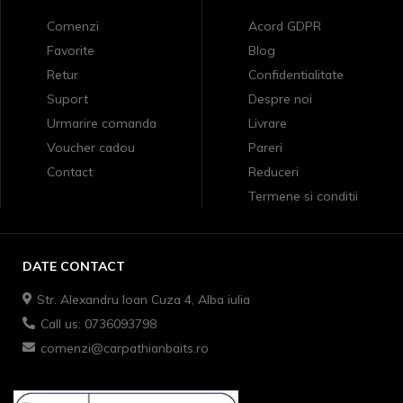
Comenzi
Acord GDPR
Favorite
Blog
Retur
Confidentialitate
Suport
Despre noi
Urmarire comanda
Livrare
Voucher cadou
Pareri
Contact
Reduceri
Termene si conditii
DATE CONTACT
Str. Alexandru Ioan Cuza 4, Alba iulia
Call us: 0736093798
comenzi@carpathianbaits.ro