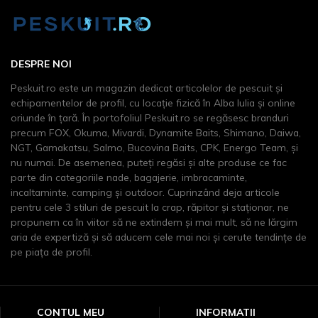
DESPRE NOI
Peskuit.ro este un magazin dedicat articolelor de pescuit şi
echipamentelor de profil, cu locaţie fizică în Alba Iulia și online
oriunde în țară. În portofoliul Peskuit.ro se regăsesc branduri
precum FOX, Okuma, Mivardi, Dynamite Baits, Shimano, Daiwa,
NGT, Gamakatsu, Salmo, Bucovina Baits, CPK, Energo Team, și
nu numai. De asemenea, puteți regăsi și alte produse ce fac
parte din categoriile nade, bagajerie, imbracaminte,
incaltaminte, camping și outdoor. Cuprinzând deja articole
pentru cele 3 stiluri de pescuit la crap, răpitor și staționar, ne
propunem ca în viitor să ne extindem şi mai mult, să ne lărgim
aria de expertiză şi să aducem cele mai noi şi cerute tendinţe de
pe piaţa de profil.
CONTUL MEU
INFORMATII